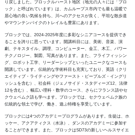
り戻しました。ブロックルハースト地区（地元の人々には「ブロ
ック」と呼ばれています）は、カムループス市内でも最も温暖で
居心地の良い気候を持ち、川へのアクセスが良く、平坦な散歩道
やマウンテンバイクのトレイルも豊富にあります。
ブロックでは、2024-2025年度に多彩なシニアコースを提供でき
ることを誇りに思っています。開講科目には、美術、音楽、演
劇、テキスタイル、調理、コンピューター、金工、木工、パワー
テクノロジー、製図、写真があります。また、フライフィッシン
グ、ロボット工学、リーダーシップといったユニークなコースも
開講しています。伝統的な学術科目も充実しており、英語（クリ
エイティブ・ライティングやファースト・ピープルズ・イングリ
ッシュを含む）、社会科（ジェノサイド・スタディーズ12、法律
12を含む）、幅広い理科・数学のコース、さらにフランス語やセ
クウェペムク語も学べます。ブロックでは、セクウェペムク族の
伝統的な領土で学び、働き、遊ぶ特権を享受しています。
ブロックには4つのアカデミープログラムがあります。生徒は、ホ
ッケー、アクアティクス（水泳）、ダンスのアカデミーに参加す
ることができます。また、ブロックはSD73の新しいヘルスサイエ